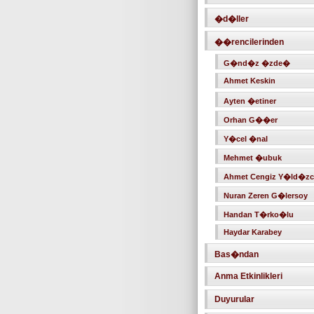
�d�ller
��rencilerinden
G�nd�z �zde�
Ahmet Keskin
Ayten �etiner
Orhan G��er
Y�cel �nal
Mehmet �ubuk
Ahmet Cengiz Y�ld�z
Nuran Zeren G�lersoy
Handan T�rko�lu
Haydar Karabey
Bas�ndan
Anma Etkinlikleri
Duyurular