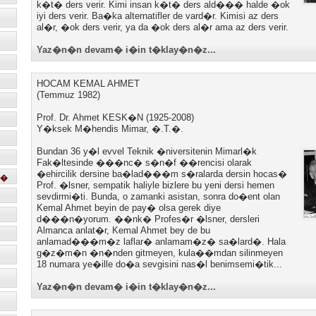
k�t� ders verir. Kimi insan k�t� ders ald��� halde �ok
iyi ders verir. Ba�ka alternatifler de vard�r. Kimisi az ders
al�r, �ok ders verir, ya da �ok ders al�r ama az ders verir.
Yaz�n�n devam� i�in t�klay�n�z...
HOCAM KEMAL AHMET
(Temmuz 1982)
Prof. Dr. Ahmet KESK�N (1925-2008)
Y�ksek M�hendis Mimar, �.T.�.
Bundan 36 y�l evvel Teknik �niversitenin Mimarl�k
Fak�ltesinde ���nc� s�n�f ��rencisi olarak
�ehircilik dersine ba�lad���m s�ralarda dersin hocas�
c�
Prof. �lsner, sempatik haliyle bizlere bu yeni dersi hemen
sevdirmi�ti. Bunda, o zamanki asistan, sonra do�ent olan
Kemal Ahmet beyin de pay� olsa gerek diye
d���n�yorum. ��nk� Profes�r �lsner, dersleri
Almanca anlat�r, Kemal Ahmet bey de bu
anlamad���m�z laflar� anlamam�z� sa�lard�. Hala
g�z�m�n �n�nden gitmeyen, kula��mdan silinmeyen
18 numara ye�ille do�a sevgisini nas�l benimsemi�tik...
Yaz�n�n devam� i�in t�klay�n�z...