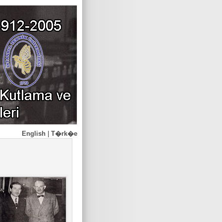
English
|
T�rk�e