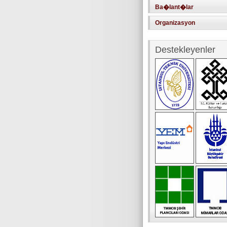
Ba�lant�lar
Organizasyon
Destekleyenler