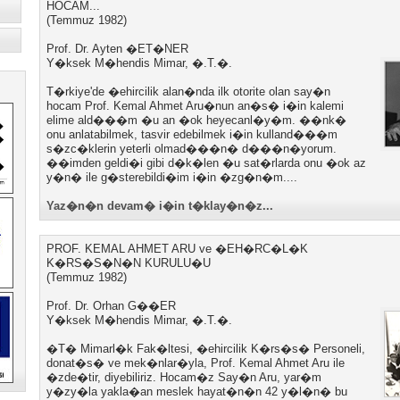
HOCAM...
(Temmuz 1982)
Prof. Dr. Ayten �ET�NER
Y�ksek M�hendis Mimar, �.T.�.
T�rkiye'de �ehircilik alan�nda ilk otorite olan say�n
hocam Prof. Kemal Ahmet Aru�nun an�s� i�in kalemi
elime ald���m �u an �ok heyecanl�y�m. ��nk�
onu anlatabilmek, tasvir edebilmek i�in kulland���m
s�zc�klerin yeterli olmad���n� d���n�yorum.
��imden geldi�i gibi d�k�len �u sat�rlarda onu �ok az
y�n� ile g�sterebildi�im i�in �zg�n�m....
Yaz�n�n devam� i�in t�klay�n�z...
PROF. KEMAL AHMET ARU ve �EH�RC�L�K
K�RS�S�N�N KURULU�U
(Temmuz 1982)
Prof. Dr. Orhan G��ER
Y�ksek M�hendis Mimar, �.T.�.
�T� Mimarl�k Fak�ltesi, �ehircilik K�rs�s� Personeli,
donat�s� ve mek�nlar�yla, Prof. Kemal Ahmet Aru ile
�zde�tir, diyebiliriz. Hocam�z Say�n Aru, yar�m
y�zy�la yakla�an meslek hayat�n�n 42 y�l�n� bu