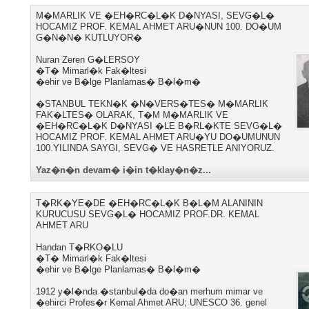
M�MARLIK VE �EH�RC�L�K D�NYASI, SEVG�L�
HOCAMIZ PROF. KEMAL AHMET ARU�NUN 100. DO�UM
G�N�N� KUTLUYOR�
Nuran Zeren G�LERSOY
�T� Mimarl�k Fak�ltesi
�ehir ve B�lge Planlamas� B�l�m�
�STANBUL TEKN�K �N�VERS�TES� M�MARLIK
FAK�LTES� OLARAK, T�M M�MARLIK VE
�EH�RC�L�K D�NYASI �LE B�RL�KTE SEVG�L�
HOCAMIZ PROF. KEMAL AHMET ARU�YU DO�UMUNUN
100.YILINDA SAYGI, SEVG� VE HASRETLE ANIYORUZ.
Yaz�n�n devam� i�in t�klay�n�z...
T�RK�YE�DE �EH�RC�L�K B�L�M ALANININ
KURUCUSU SEVG�L� HOCAMIZ PROF.DR. KEMAL
AHMET ARU
Handan T�RKO�LU
�T� Mimarl�k Fak�ltesi
�ehir ve B�lge Planlamas� B�l�m�
1912 y�l�nda �stanbul�da do�an merhum mimar ve
�ehirci Profes�r Kemal Ahmet ARU; UNESCO 36. genel