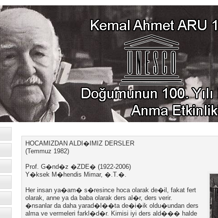
HOCAMIZDAN ALDI�IMIZ DERSLER
(Temmuz 1982)
Prof. G�nd�z �ZDE� (1922-2006)
Y�ksek M�hendis Mimar, �.T.�.
Her insan ya�am� s�resince hoca olarak de�il, fakat fert
olarak, anne ya da baba olarak ders al�r, ders verir.
�nsanlar da daha yarad�l��ta de�i�ik oldu�undan ders
alma ve vermeleri farkl�d�r. Kimisi iyi ders ald��� halde