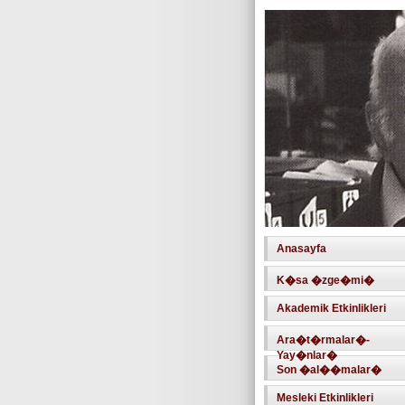
Anasayfa
K�sa �zge�mi�
Akademik Etkinlikleri
Ara�t�rmalar�-
Yay�nlar�
Son �al��malar�
Mesleki Etkinlikleri