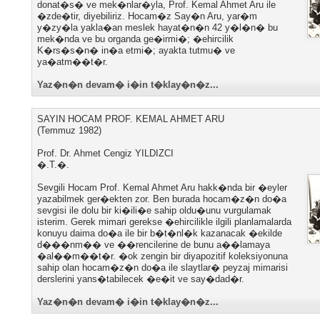
donat�s� ve mek�nlar�yla, Prof. Kemal Ahmet Aru ile
�zde�tir, diyebiliriz. Hocam�z Say�n Aru, yar�m
y�zy�la yakla�an meslek hayat�n�n 42 y�l�n� bu
mek�nda ve bu organda ge�irmi�; �ehircilik
K�rs�s�n� in�a etmi�; ayakta tutmu� ve
ya�atm��t�r.
Yaz�n�n devam� i�in t�klay�n�z...
SAYIN HOCAM PROF. KEMAL AHMET ARU
(Temmuz 1982)
Prof. Dr. Ahmet Cengiz YILDIZCI
�.T.�.
Sevgili Hocam Prof. Kemal Ahmet Aru hakk�nda bir �eyler
yazabilmek ger�ekten zor. Ben burada hocam�z�n do�a
sevgisi ile dolu bir ki�ili�e sahip oldu�unu vurgulamak
isterim. Gerek mimari gerekse �ehircilikle ilgili planlamalarda
konuyu daima do�a ile bir b�t�nl�k kazanacak �ekilde
d���nm�� ve ��rencilerine de bunu a��lamaya
�al��m��t�r. �ok zengin bir diyapozitif koleksiyonuna
sahip olan hocam�z�n do�a ile slaytlar� peyzaj mimarisi
derslerini yans�tabilecek �e�it ve say�dad�r.
Yaz�n�n devam� i�in t�klay�n�z...