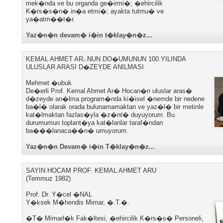
mek�nda ve bu organda ge�irmi�; �ehircilik
K�rs�s�n� in�a etmi�; ayakta tutmu� ve
ya�atm��t�r.
Yaz�n�n devam� i�in t�klay�n�z...
KEMAL AHMET ARےNUN DO�UMUNUN 100.YILINDA
ULUSLAR ARASI D�ZEYDE ANILMASI
Mehmet �ubuk
De�erli Prof. Kemal Ahmet Ar� Hocan�n uluslar aras�
d�zeyde an�lma program�nda ki�isel �nemde bir nedene
ba�l� olarak orada bulunamamaktan ve yaz�l� bir metinle
kat�lmaktan fazlas�yla �z�nt� duyuyorum. Bu
durumumun toplant�ya kat�lanlar taraf�ndan
ba���lanaca��n� umuyorum.
Yaz�n�n Devam� i�in T�klay�n�z...
SAYIN HOCAM PROF. KEMAL AHMET ARU
(Temmuz 1982)
Prof. Dr. Y�cel �NAL
Y�ksek M�hendis Mimar, �.T.�.
�T� Mimarl�k Fak�ltesi, �ehircilik K�rs�s� Personeli,